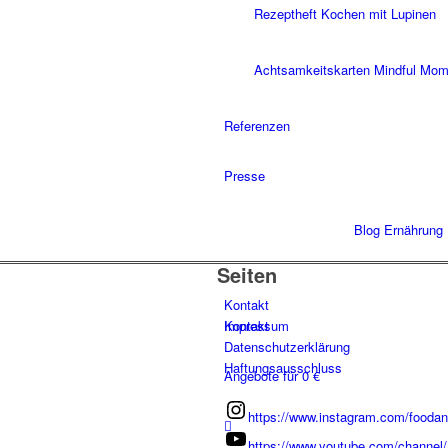
Rezeptheft Kochen mit Lupinen
Achtsamkeitskarten Mindful Mo
Referenzen
Presse
Blog Ernährung
Seiten
Kontakt
Kontakt
Impressum
Datenschutzerklärung
Haftungsausschluss
Angebote für 0 €
https://www.instagram.com/foodan
https://www.youtube.com/chann