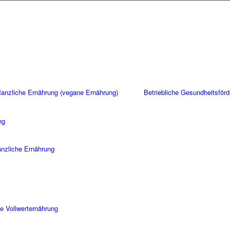
flanzliche Ernährung (vegane Ernährung)
Betriebliche Gesundheitsför
ng
lanzliche Ernährung
e Vollwerternährung