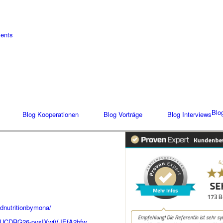
ments
Blo
Blog Kooperationen
Blog Vorträge
Blog Interviews
Rez
dnutritionbymona/
el/UCDRG26-pvsIXwiVJEfA2bfw