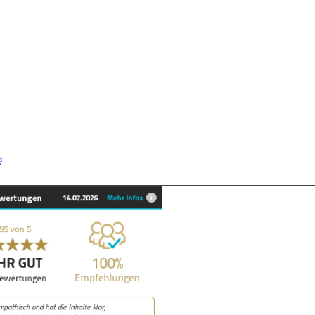
g
epte