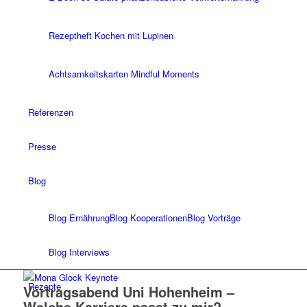
Rezeptheft Kochen mit Lupinen
Achtsamkeitskarten Mindful Moments
Referenzen
Presse
Blog
Blog Ernährung
Blog Kooperationen
Blog Vorträge
Blog Interviews
Rezepte
Vortragsabend Uni Hohenheim –
Welche Karriere passt zu mir?