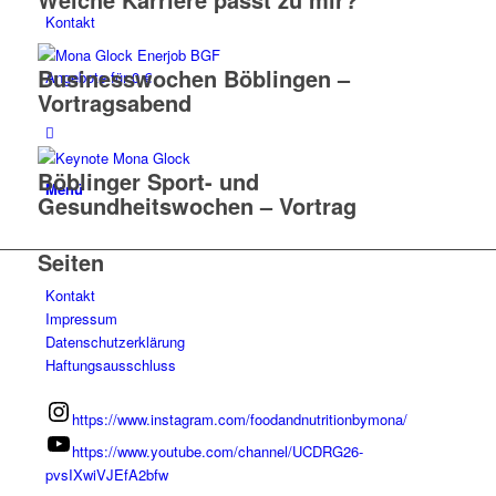
Kontakt
Businesswochen Böblingen –
Angebote für 0 €
Vortragsabend
Böblinger Sport- und
Menü
Gesundheitswochen – Vortrag
Seiten
Kontakt
Impressum
Datenschutzerklärung
Haftungsausschluss
https://www.instagram.com/foodandnutritionbymona/
https://www.youtube.com/channel/UCDRG26-
pvsIXwiVJEfA2bfw