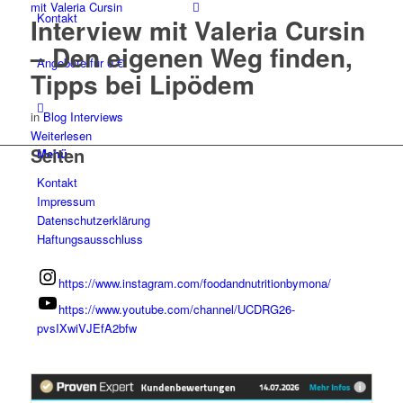
Kontakt
Interview mit Valeria Cursin
– Den eigenen Weg finden,
Angebote für 0 €
Tipps bei Lipödem
in
Blog Interviews
Weiterlesen
Seiten
Menü
Kontakt
Impressum
Datenschutzerklärung
Haftungsausschluss
https://www.instagram.com/foodandnutritionbymona/
https://www.youtube.com/channel/UCDRG26-
pvsIXwiVJEfA2bfw