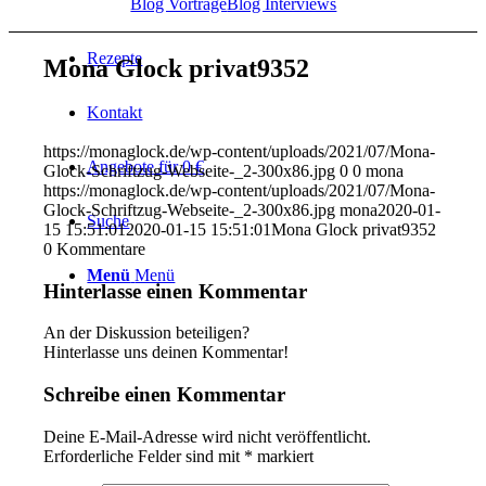
Blog Vorträge
Blog Interviews
Rezepte
Mona Glock privat9352
Kontakt
https://monaglock.de/wp-content/uploads/2021/07/Mona-
Angebote für 0 €
Glock-Schriftzug-Webseite-_2-300x86.jpg
0
0
mona
https://monaglock.de/wp-content/uploads/2021/07/Mona-
Glock-Schriftzug-Webseite-_2-300x86.jpg
mona
2020-01-
Suche
15 15:51:01
2020-01-15 15:51:01
Mona Glock privat9352
0
Kommentare
Menü
Menü
Hinterlasse einen Kommentar
An der Diskussion beteiligen?
Hinterlasse uns deinen Kommentar!
Schreibe einen Kommentar
Deine E-Mail-Adresse wird nicht veröffentlicht.
Erforderliche Felder sind mit
*
markiert