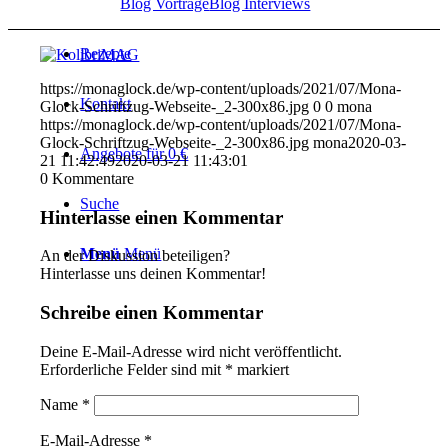
Blog Vorträge
Blog Interviews
Rezepte
https://monaglock.de/wp-content/uploads/2021/07/Mona-
Kontakt
Glock-Schriftzug-Webseite-_2-300x86.jpg
0
0
mona
https://monaglock.de/wp-content/uploads/2021/07/Mona-
Glock-Schriftzug-Webseite-_2-300x86.jpg
mona
2020-03-
Angebote für 0 €
21 11:42:49
2020-03-21 11:43:01
0
Kommentare
Suche
Hinterlasse einen Kommentar
Menü
Menü
An der Diskussion beteiligen?
Hinterlasse uns deinen Kommentar!
Schreibe einen Kommentar
Deine E-Mail-Adresse wird nicht veröffentlicht.
Erforderliche Felder sind mit
*
markiert
Name
*
E-Mail-Adresse
*