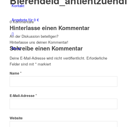
Bierendeld_antientzuend
Kontakt
Angebote für 0 €
0
Kommentare
Hinterlasse einen Kommentar
An der Diskussion beteiligen?
Hinterlasse uns deinen Kommentar!
Schreibe einen Kommentar
Menü
Deine E-Mail-Adresse wird nicht veröffentlicht.
Erforderliche
Felder sind mit
*
markiert
*
Name
*
E-Mail-Adresse
Website