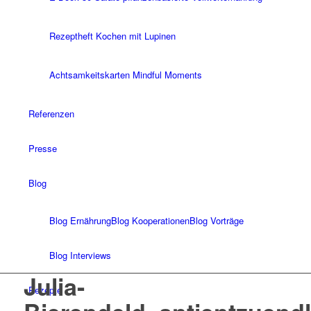
Rezeptheft Kochen mit Lupinen
Achtsamkeitskarten Mindful Moments
Referenzen
Presse
Blog
Blog Ernährung
Blog Kooperationen
Blog Vorträge
Blog Interviews
Julia-
Rezepte