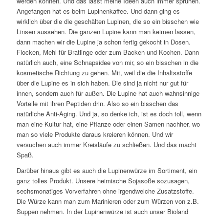
werden können. Und das lässt meine Ideen auch immer sprühen.
Angefangen hat es beim Lupinenkaffee. Und dann ging es
wirklich über die die geschälten Lupinen, die so ein bisschen wie
Linsen aussehen. Die ganzen Lupine kann man keimen lassen,
dann machen wir die Lupine ja schon fertig gekocht in Dosen.
Flocken, Mehl für Bratlinge oder zum Backen und Kochen. Dann
natürlich auch, eine Schnapsidee von mir, so ein bisschen in die
kosmetische Richtung zu gehen. Mit, weil die die Inhaltsstoffe
über die Lupine es in sich haben. Die sind ja nicht nur gut für
innen, sondern auch für außen. Die Lupine hat auch wahnsinnige
Vorteile mit ihren Peptiden drin. Also so ein bisschen das
natürliche Anti-Aging. Und ja, so denke ich, ist es doch toll, wenn
man eine Kultur hat, eine Pflanze oder einen Samen nachher, wo
man so viele Produkte daraus kreieren können. Und wir
versuchen auch immer Kreisläufe zu schließen. Und das macht
Spaß.
Darüber hinaus gibt es auch die Lupinenwürze im Sortiment, ein
ganz tolles Produkt. Unsere heimische Sojasoße sozusagen,
sechsmonatiges Vorverfahren ohne irgendwelche Zusatzstoffe.
Die Würze kann man zum Marinieren oder zum Würzen von z.B.
Suppen nehmen. In der Lupinenwürze ist auch unser Bioland