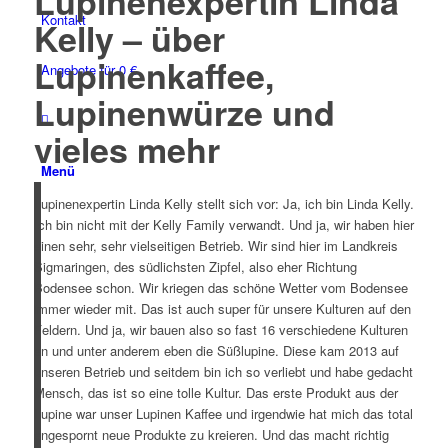
Lupinenexpertin Linda
Kontakt
Kelly – über
Lupinenkaffee,
Angebote für 0 €
Lupinenwürze und
vieles mehr
Menü
Lupinenexpertin Linda Kelly stellt sich vor: Ja, ich bin Linda Kelly.
Ich bin nicht mit der Kelly Family verwandt. Und ja, wir haben hier
einen sehr, sehr vielseitigen Betrieb. Wir sind hier im Landkreis
Sigmaringen, des südlichsten Zipfel, also eher Richtung
Bodensee schon. Wir kriegen das schöne Wetter vom Bodensee
immer wieder mit. Das ist auch super für unsere Kulturen auf den
Feldern. Und ja, wir bauen also so fast 16 verschiedene Kulturen
an und unter anderem eben die Süßlupine. Diese kam 2013 auf
unseren Betrieb und seitdem bin ich so verliebt und habe gedacht
Mensch, das ist so eine tolle Kultur. Das erste Produkt aus der
Lupine war unser Lupinen Kaffee und irgendwie hat mich das total
angespornt neue Produkte zu kreieren. Und das macht richtig