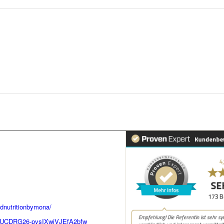
dnutritionbymona/
el/UCDRG26-pvsIXwiVJEfA2bfw