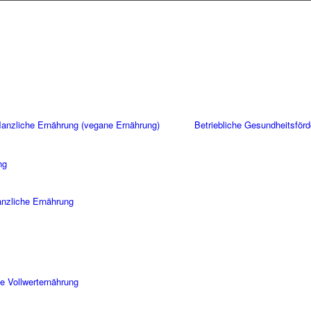
flanzliche Ernährung (vegane Ernährung)
Betriebliche Gesundheitsför
ng
lanzliche Ernährung
e Vollwerternährung