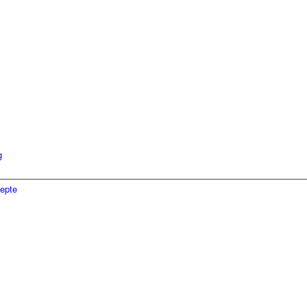
g
epte