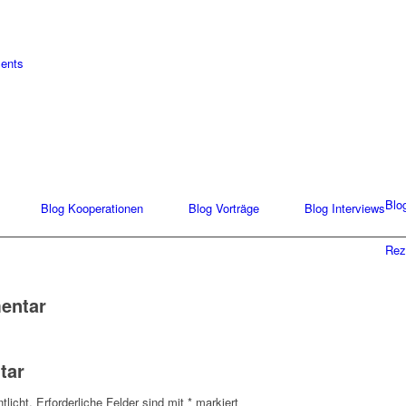
ments
Blo
Blog Kooperationen
Blog Vorträge
Blog Interviews
Rez
entar
tar
tlicht.
Erforderliche Felder sind mit
*
markiert