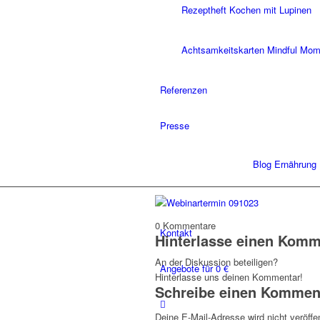
Rezeptheft Kochen mit Lupinen
Achtsamkeitskarten Mindful Mo
Referenzen
Presse
Blog Ernährung
0
Kommentare
Kontakt
Hinterlasse einen Komm
An der Diskussion beteiligen?
Angebote für 0 €
Hinterlasse uns deinen Kommentar!
Schreibe einen Kommen
Deine E-Mail-Adresse wird nicht veröffen