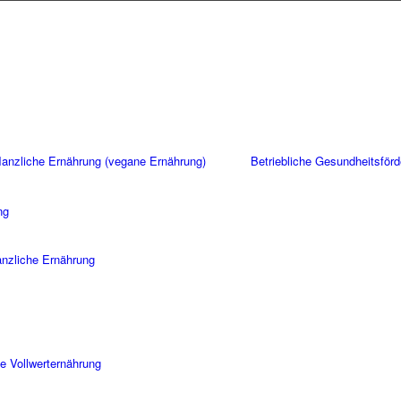
flanzliche Ernährung (vegane Ernährung)
Betriebliche Gesundheitsför
ng
lanzliche Ernährung
e Vollwerternährung