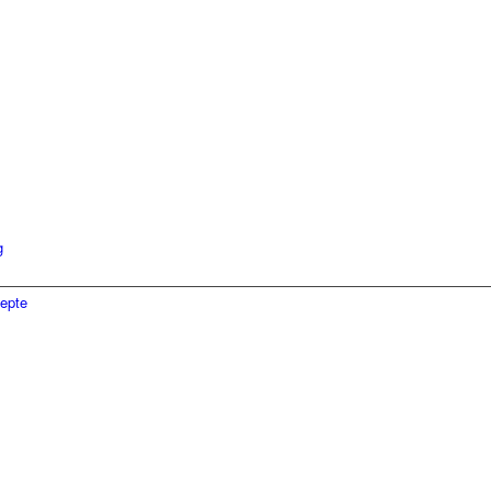
g
epte