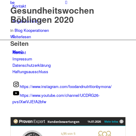
Kontakt
Gesundheitswochen
Böblingen 2020
Angebote für 0 €
in
Blog Kooperationen
Weiterlesen
Seiten
Menü
Kontakt
Impressum
Datenschutzerklärung
Haftungsausschluss
https://www.instagram.com/foodandnutritionbymona/
https://www.youtube.com/channel/UCDRG26-
pvsIXwiVJEfA2bfw