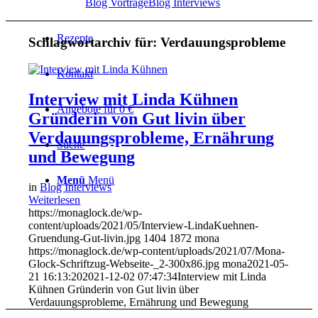
Blog Vorträge
Blog Interviews
Rezepte
Schlagwortarchiv für:
Verdauungsprobleme
Kontakt
Interview mit Linda Kühnen
Angebote für 0 €
Gründerin von Gut livin über
Verdauungsprobleme, Ernährung
Suche
und Bewegung
Menü
Menü
in
Blog Interviews
Weiterlesen
https://monaglock.de/wp-
content/uploads/2021/05/Interview-LindaKuehnen-
Gruendung-Gut-livin.jpg
1404
1872
mona
https://monaglock.de/wp-content/uploads/2021/07/Mona-
Glock-Schriftzug-Webseite-_2-300x86.jpg
mona
2021-05-
21 16:13:20
2021-12-02 07:47:34
Interview mit Linda
Kühnen Gründerin von Gut livin über
Verdauungsprobleme, Ernährung und Bewegung