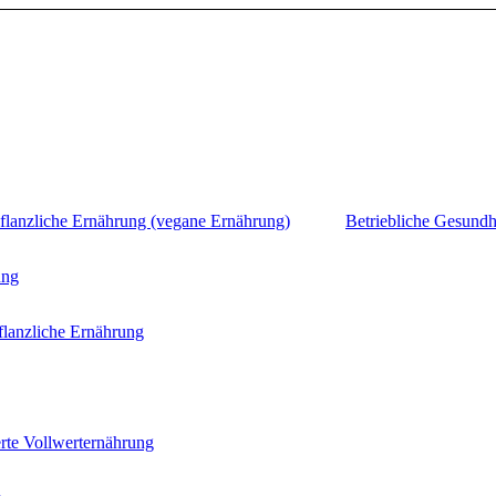
flanzliche Ernährung (vegane Ernährung)
Betriebliche Gesundh
ung
flanzliche Ernährung
rte Vollwerternährung