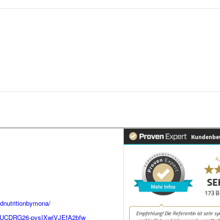
dnutritionbymona/
el/UCDRG26-pvsIXwiVJEfA2bfw