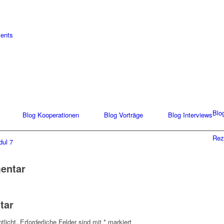
ments
Blo
Blog Kooperationen
Blog Vorträge
Blog Interviews
Rez
entar
tar
tlicht.
Erforderliche Felder sind mit
*
markiert