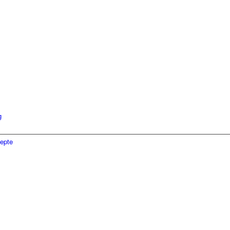
g
epte