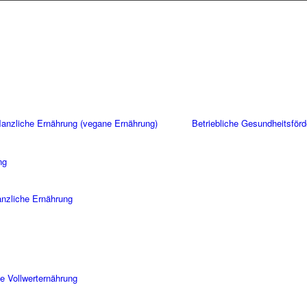
flanzliche Ernährung (vegane Ernährung)
Betriebliche Gesundheitsför
ng
lanzliche Ernährung
e Vollwerternährung