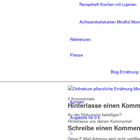
Rezeptheft Kochen mit Lupinen
Achtsamkeitskarten Mindful Mo
Referenzen
Presse
Blog Ernährung
0
Kommentare
Kontakt
Hinterlasse einen Komm
An der Diskussion beteiligen?
Angebote für 0 €
Hinterlasse uns deinen Kommentar!
Schreibe einen Kommen
Deine E-Mail-Adresse wird nicht veröffen