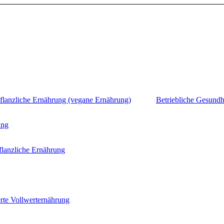
flanzliche Ernährung (vegane Ernährung)
Betriebliche Gesundh
ung
flanzliche Ernährung
rte Vollwerternährung