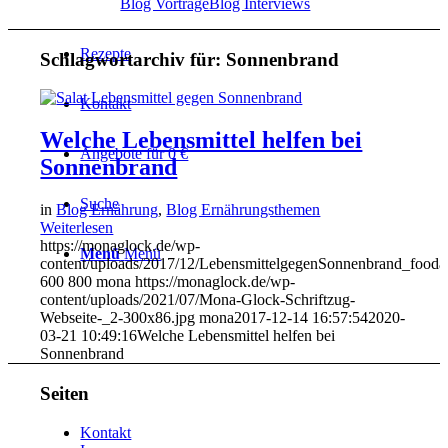
Blog Vorträge
Blog Interviews
Rezepte
Schlagwortarchiv für:
Sonnenbrand
Kontakt
Welche Lebensmittel helfen bei
Angebote für 0 €
Sonnenbrand
Suche
in
Blog Ernährung
,
Blog Ernährungsthemen
Weiterlesen
https://monaglock.de/wp-
Menü
Menü
content/uploads/2017/12/LebensmittelgegenSonnenbrand_fooda
600
800
mona
https://monaglock.de/wp-
content/uploads/2021/07/Mona-Glock-Schriftzug-
Webseite-_2-300x86.jpg
mona
2017-12-14 16:57:54
2020-
03-21 10:49:16
Welche Lebensmittel helfen bei
Sonnenbrand
Seiten
Kontakt