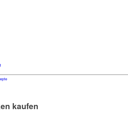
g
epte
ken kaufen