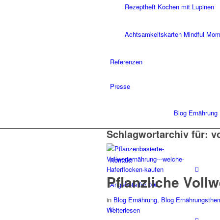
Rezeptheft Kochen mit Lupinen
Achtsamkeitskarten Mindful Mo
Referenzen
Presse
Blog Ernährung
Schlagwortarchiv für:
v
Kontakt
Pflanzliche Voll
Angebote für 0 €
in
Blog Ernährung
,
Blog Ernährungsthe
Weiterlesen