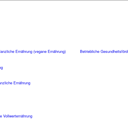
flanzliche Ernährung (vegane Ernährung)
Betriebliche Gesundheitsför
ng
lanzliche Ernährung
e Vollwerternährung