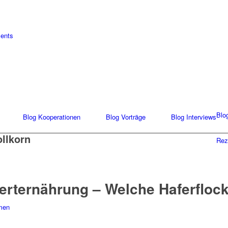
ments
Blo
Blog Kooperationen
Blog Vorträge
Blog Interviews
ollkorn
Rez
werternährung – Welche Haferfloc
men