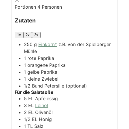
Portionen
4
Personen
Zutaten
1x
2x
3x
250
g
Einkorn*
z.B. von der Spielberger
Mühle
1
rote Paprika
1
orangene Paprika
1
gelbe Paprika
1
kleine Zwiebel
1/2
Bund
Petersilie (optional)
Für die Salatsoße
5
EL
Apfelessig
3
EL
Leinöl
2
EL
Olivenöl
1/2
EL
Honig
1
TL
Salz