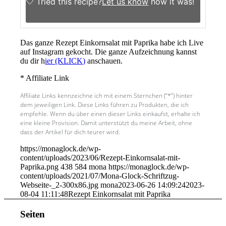
Tried this recipe?
Let us know
how it was!
Das ganze Rezept Einkornsalat mit Paprika habe ich Live
auf Instagram gekocht. Die ganze Aufzeichnung kannst
du dir h
ier (KLICK)
anschauen.
* Affiliate Link
Affiliate Links kennzeichne ich mit einem Sternchen (“*”) hinter
dem jeweiligen Link. Diese Links führen zu Produkten, die ich
empfehle. Wenn du über einen dieser Links einkaufst, erhalte ich
eine kleine Provision. Damit unterstützt du meine Arbeit, ohne
dass der Artikel für dich teurer wird.
https://monaglock.de/wp-
content/uploads/2023/06/Rezept-Einkornsalat-mit-
Paprika.png
438
584
mona
https://monaglock.de/wp-
content/uploads/2021/07/Mona-Glock-Schriftzug-
Webseite-_2-300x86.jpg
mona
2023-06-26 14:09:24
2023-
08-04 11:11:48
Rezept Einkornsalat mit Paprika
Seiten