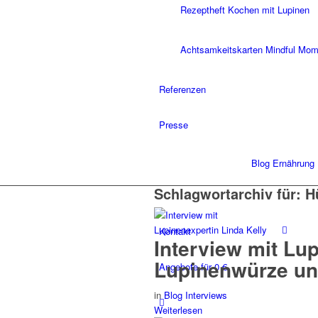
Rezeptheft Kochen mit Lupinen
Achtsamkeitskarten Mindful Mo
Referenzen
Presse
Blog Ernährung
Schlagwortarchiv für:
H
Kontakt
Interview mit Lu
Lupinenwürze un
Angebote für 0 €
in
Blog Interviews
Weiterlesen