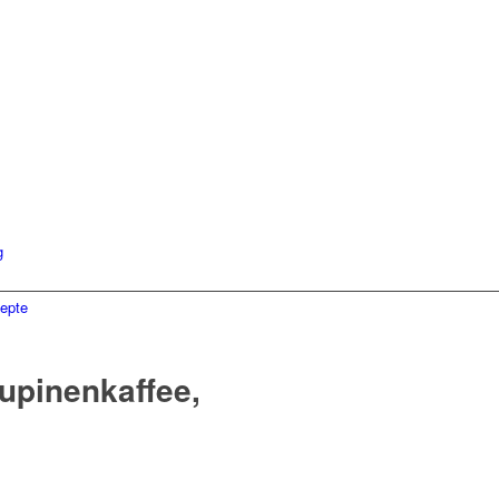
g
epte
Lupinenkaffee,