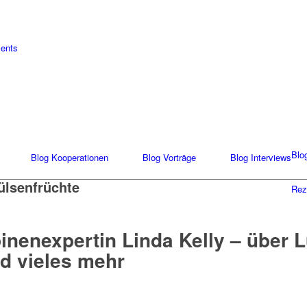
ments
Blo
Blog Kooperationen
Blog Vorträge
Blog Interviews
ülsenfrüchte
Rez
pinenexpertin Linda Kelly – über 
d vieles mehr