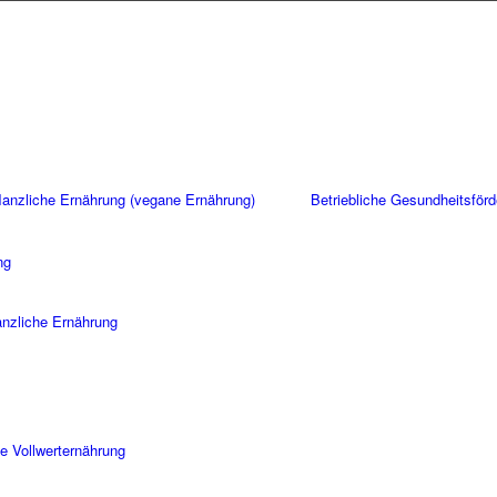
flanzliche Ernährung (vegane Ernährung)
Betriebliche Gesundheitsför
ng
lanzliche Ernährung
e Vollwerternährung