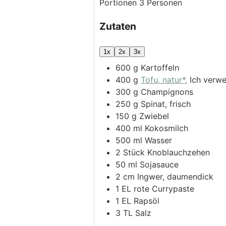
Portionen
3
Personen
Zutaten
1x
2x
3x
600
g
Kartoffeln
400
g
Tofu, natur*.
Ich verwe
300
g
Champignons
250
g
Spinat, frisch
150
g
Zwiebel
400
ml
Kokosmilch
500
ml
Wasser
2
Stück
Knoblauchzehen
50
ml
Sojasauce
2
cm
Ingwer, daumendick
1
EL
rote Currypaste
1
EL
Rapsöl
3
TL
Salz