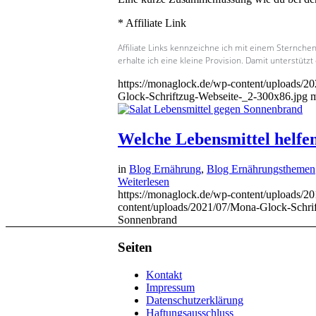
* Affiliate Link
Affiliate Links kennzeichne ich mit einem Sternchen
erhalte ich eine kleine Provision. Damit unterstützt
https://monaglock.de/wp-content/uploads/2
Glock-Schriftzug-Webseite-_2-300x86.jpg
Welche Lebensmittel helfe
in
Blog Ernährung
,
Blog Ernährungsthemen
Weiterlesen
https://monaglock.de/wp-content/uploads/
content/uploads/2021/07/Mona-Glock-Schri
Sonnenbrand
Seiten
Kontakt
Impressum
Datenschutzerklärung
Haftungsausschluss