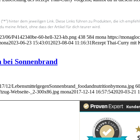
 (“*”) hinter dem jeweiligen Link. Diese Links führen zu Produkten, die ich empfeh
 du meine Arbeit, ohne dass der Artikel für dich teurer wird.
023/06/P4142340be-60-hell-323-kb.png
438
584
mona
https://monaglo
mona
2023-06-23 15:43:01
2023-08-04 11:16:31
Rezept Thai-Curry mit K
n bei Sonnenbrand
2017/12/LebensmittelgegenSonnenbrand_foodandnutritionbymona.jpg
6
ftzug-Webseite-_2-300x86.jpg
mona
2017-12-14 16:57:54
2020-03-21 1