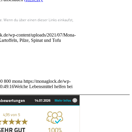
le. Wenn du über einen dieser Links einkaufst,
ck.de/wp-content/uploads/2021/07/Mona-
artoffeln, Pilze, Spinat und Tofu
00
800
mona
https://monaglock.de/wp-
0:49:16
Welche Lebensmittel helfen bei