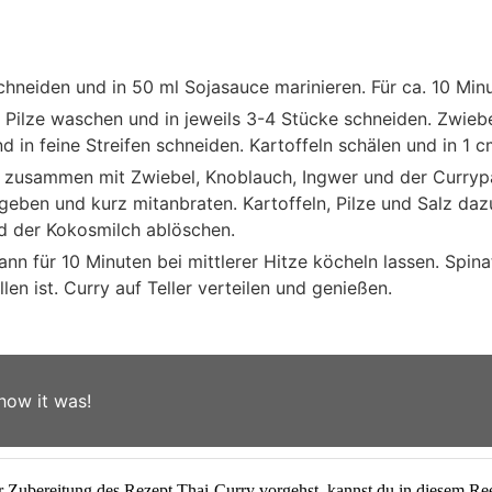
hneiden und in 50 ml Sojasauce marinieren. Für ca. 10 Minu
 Pilze waschen und in jeweils 3-4 Stücke schneiden. Zwiebe
 in feine Streifen schneiden. Kartoffeln schälen und in 1 
 zusammen mit Zwiebel, Knoblauch, Ingwer und der Currypa
eben und kurz mitanbraten. Kartoffeln, Pilze und Salz daz
d der Kokosmilch ablöschen.
nn für 10 Minuten bei mittlerer Hitze köcheln lassen. Spin
len ist. Curry auf Teller verteilen und genießen.
how it was!
 Zubereitung des Rezept Thai-Curry vorgehst, kannst du in diesem R