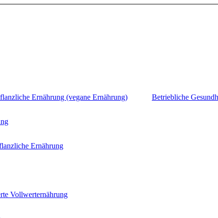
flanzliche Ernährung (vegane Ernährung)
Betriebliche Gesundh
ung
flanzliche Ernährung
rte Vollwerternährung