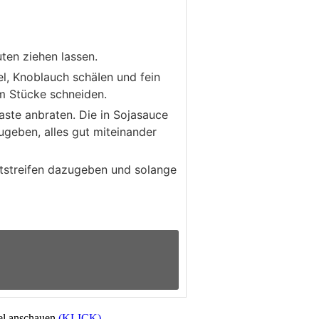
ten ziehen lassen.
l, Knoblauch schäIen und fein
cm Stücke schneiden.
ste anbraten. Die in Sojasauce
ugeben, alles gut miteinander
atstreifen dazugeben und solange
eel anschauen
(KLICK).