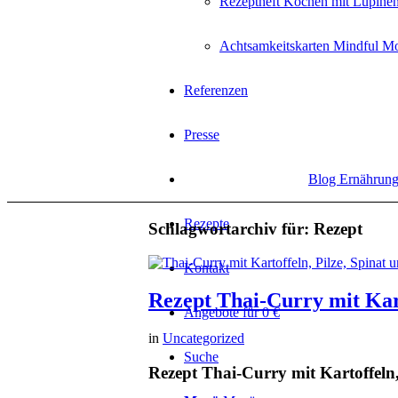
Rezeptheft Kochen mit Lupine
Achtsamkeitskarten Mindful M
Referenzen
Presse
Blog Ernährun
Rezepte
Schlagwortarchiv für:
Rezept
Kontakt
Rezept Thai-Curry mit Kart
Angebote für 0 €
in
Uncategorized
Suche
Rezept Thai-Curry mit Kartoffeln,