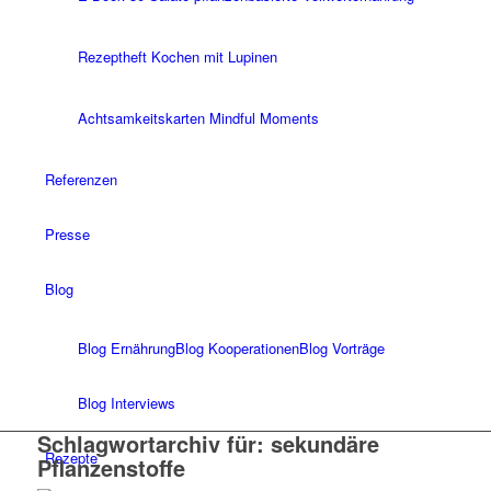
Rezeptheft Kochen mit Lupinen
Achtsamkeitskarten Mindful Moments
Referenzen
Presse
Blog
Blog Ernährung
Blog Kooperationen
Blog Vorträge
Blog Interviews
Schlagwortarchiv für:
sekundäre
Rezepte
Pflanzenstoffe