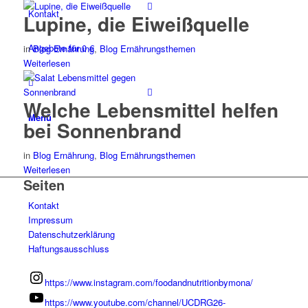
Kontakt
Lupine, die Eiweißquelle
Angebote für 0 €
in
Blog Ernährung
,
Blog Ernährungsthemen
Weiterlesen
Welche Lebensmittel helfen
Menü
bei Sonnenbrand
in
Blog Ernährung
,
Blog Ernährungsthemen
Weiterlesen
Seiten
Kontakt
Impressum
Datenschutzerklärung
Haftungsausschluss
https://www.instagram.com/foodandnutritionbymona/
https://www.youtube.com/channel/UCDRG26-